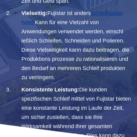
Zeit und Geld spart.
Vielseitig:
Fujistar ist anders
Schleifpapier
typen
Kann für eine Vielzahl von
Anwendungen verwendet werden, einschl
ießlich Schleifen, Schneiden und Polieren.
Diese Vielseitigkeit kann dazu beitragen, die
Produktions prozesse zu rationalisieren und
den Bedarf an mehreren Schleif produkten
zu verringern.
Konsistente Leistung:
Die kunden
spezifischen Schleif mittel von Fujistar bieten
eine konstante Leistung im Laufe der Zeit,
um sicher zustellen, dass sie ihre
Wirksamkeit während ihrer gesamten
Lebensdauer beibehalten. Dies kann dazu