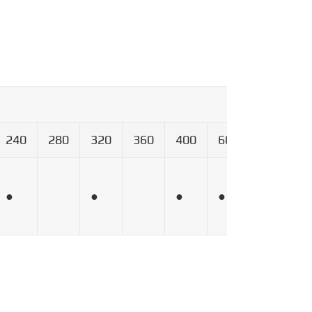
240
280
320
360
400
600
800
1
●
●
●
●
●