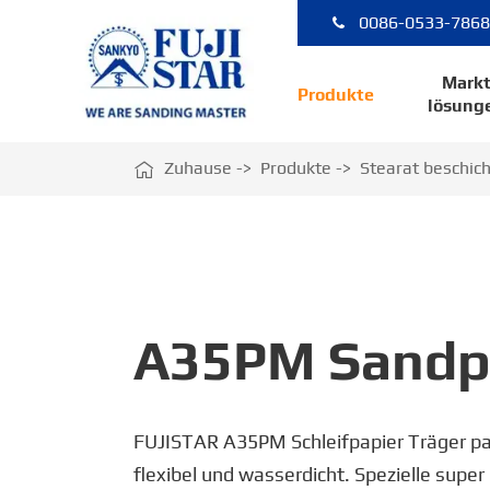
0086-0533-786
Mark
Produkte
lösung

Zuhause
Produkte
Stearat beschic
A35PM Sandp
FUJISTAR A35PM Schleifpapier Träger pap
flexibel und wasserdicht. Spezielle supe