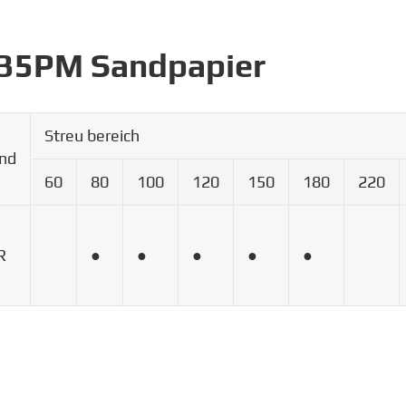
 A35PM Sandpapier
Streu bereich
nd
60
80
100
120
150
180
220
R
●
●
●
●
●