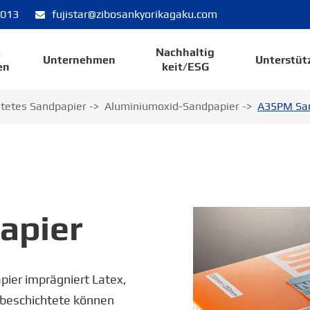
8013
fujistar@zibosankyorikagaku.com
t
Nachhaltig
Unternehmen
Unterstüt
en
keit/ESG
htetes Sandpapier
Aluminiumoxid-Sandpapier
A35PM Sa
apier
ier imprägniert Latex,
r beschichtete können