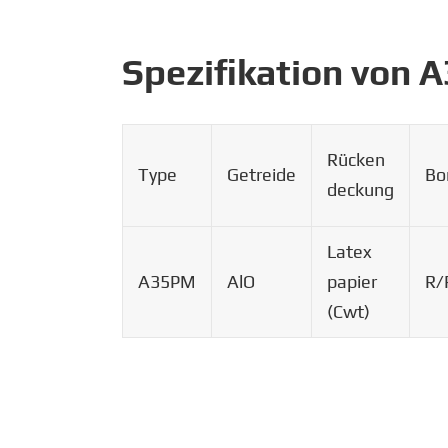
Spezifikation von
Rücken
Type
Getreide
Bo
deckung
Latex
A35PM
AlO
papier
R/
(Cwt)