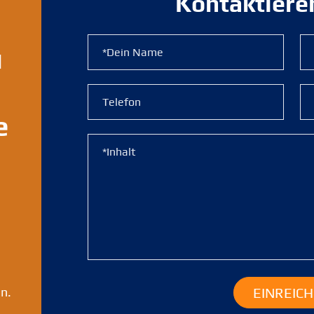
Kontaktiere
u
e
n.