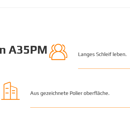

on A35PM
Langes Schleif leben.

Aus gezeichnete Polier oberfläche.