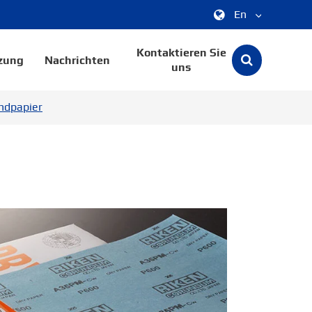
En
中文
Kontaktieren Sie
zung
Nachrichten
uns
English
ndpapier
한국어
français
Deutsch
Español
italiano
русский