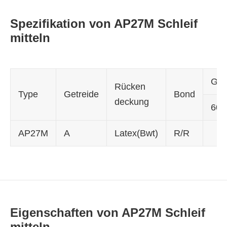
Spezifikation von AP27M Schleif
mitteln
Gri
Rücken
Type
Getreide
Bond
deckung
60
AP27M
A
Latex(Bwt)
R/R
Eigenschaften von AP27M Schleif
mitteln