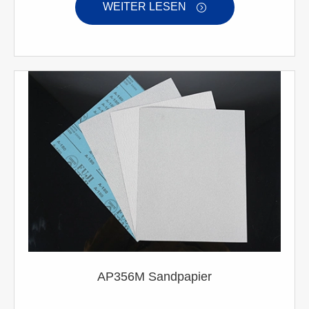
WEITER LESEN

AP356M Sandpapier