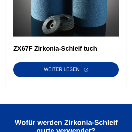
ZX67F Zirkonia-Schleif tuch
WEITER LESEN

Wofür werden Zirkonia-Schleif
gurte verwendet?