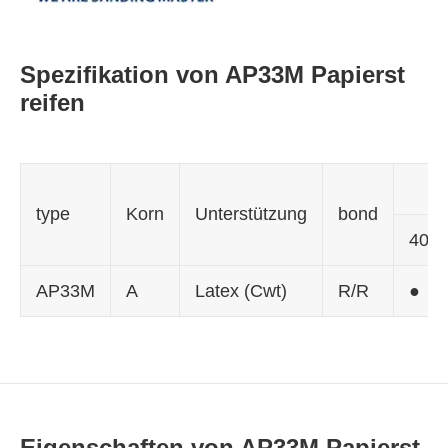
Spezifikation von AP33M Papierst
reifen
type
Korn
Unterstützung
bond
40
AP33M
A
Latex (Cwt)
R/R
●
Eigenschaften von AP33M Papierst