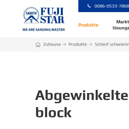
0086-0533-786
Mark
Produkte
lösung

Zuhause
Produkte
Schleif schwäm
Abgewinkelter
block