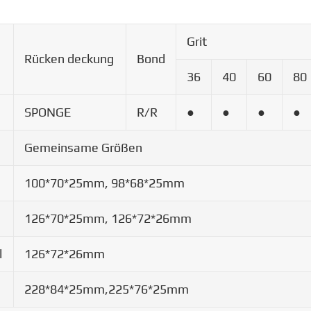
Grit
Rücken deckung
Bond
36
40
60
80
SPONGE
R/R
●
●
●
●
Gemeinsame Größen
100*70*25mm, 98*68*25mm
126*70*25mm, 126*72*26mm
l
126*72*26mm
228*84*25mm,225*76*25mm