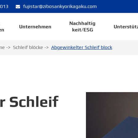
8013
fujistar@zibosankyorikagaku.com
t
Nachhaltig
Unternehmen
Unterstüt
en
keit/ESG
me
Schleif blöcke
Abgewinkelter Schleif block
 Schleif