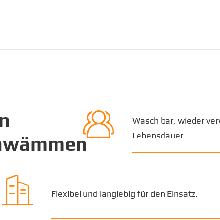

on
Wasch bar, wieder ve
Lebensdauer.
chwämmen

Flexibel und langlebig für den Einsatz.