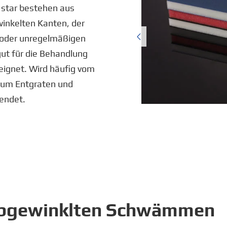
i star bestehen aus
nkelten Kanten, der

n oder unregelmäßigen
 gut für die Behandlung
eignet. Wird häufig vom
 zum Entgraten und
endet.
 abgewinklten Schwämmen