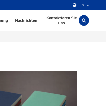
En
中文
Kontaktieren Sie
zung
Nachrichten
uns
English
한국어
français
Deutsch
Español
italiano
русский