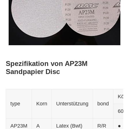
Spezifikation von AP23M
Sandpapier Disc
Körn
type
Korn
Unterstützung
bond
60
AP23M
A
Latex (Bwt)
R/R
●